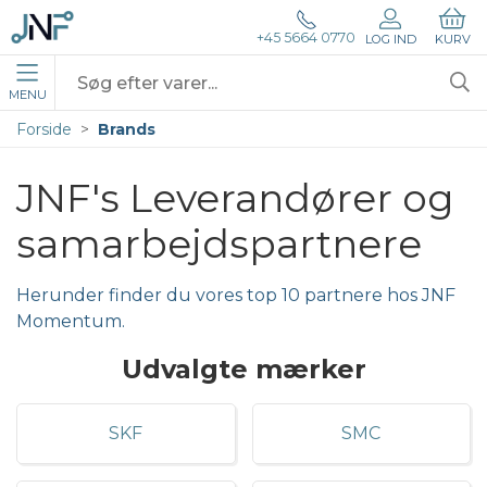
+45 5664 0770
LOG IND
KURV
MENU
Forside
Brands
JNF's Leverandører og 
samarbejdspartnere
Herunder finder du vores top 10 partnere hos JNF
Momentum.
Udvalgte mærker
SKF
SMC