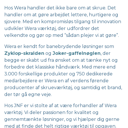
Hos Wera handler det ikke bare om at skrue. Det
handler om at gøre arbejdet lettere, hurtigere og
sjovere. Med en kompromisløs tilgang til innovation
udvikler Wera værktøj, der udfordrer det
velkendte og gør op med “sådan plejer vi at gøre”.
Wera er kendt for banebrydende løsninger som
Zyklop-skralden
og
Joker-gaffelnøglen
, der
begge er skabt ud fra ønsket om at tænke nyt og
forbedre det klassiske håndværk. Med mere end
3.000 forskellige produkter og 750 dedikerede
medarbejdere er Wera en af verdens førende
producenter af skrueværktøj, og samtidig et brand,
der tør gå egne veje.
Hos JNF er vi stolte af at være forhandler af Wera
værktøj. Vi deler passionen for kvalitet og
gennemtænkte løsninger, og vi hjælper dig gerne
med at finde det helt rigtige værktøj til opgaven.