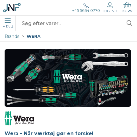
+45 5664 0770
LOG IND
KURV
MENU
Brands
WERA
Wera – Når værktøj gør en forskel