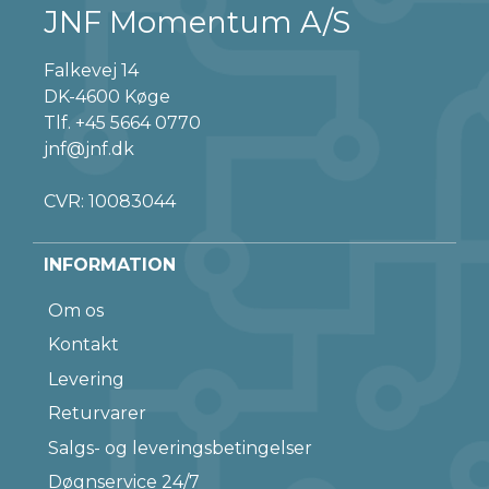
JNF Momentum A/S
Falkevej 14
DK-4600 Køge
Tlf.
+45 5664 0770
jnf@jnf.dk
CVR: 10083044
INFORMATION
Om os
Kontakt
Levering
Returvarer
Salgs- og leveringsbetingelser
Døgnservice 24/7