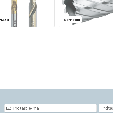
IN338
Kernebor