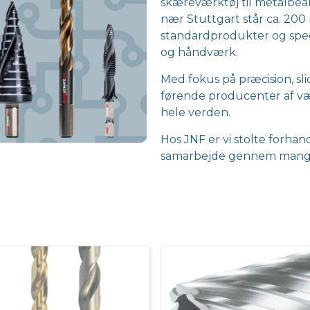
skæreværktøj til metalbearb
nær Stuttgart står ca. 20
standardprodukter og specia
og håndværk.
Med fokus på præcision, sli
førende producenter af vær
hele verden.
Hos JNF er vi stolte forhan
samarbejde gennem mange