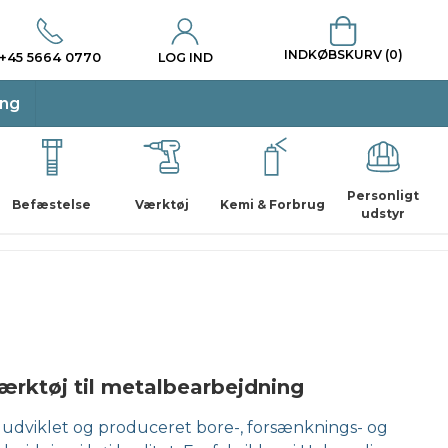
INDKØBSKURV (0)
+45 5664 0770
LOG IND
ing
Personligt
Befæstelse
Værktøj
Kemi & Forbrug
udstyr
rktøj til metalbearbejdning
 udviklet og produceret bore-, forsænknings- og