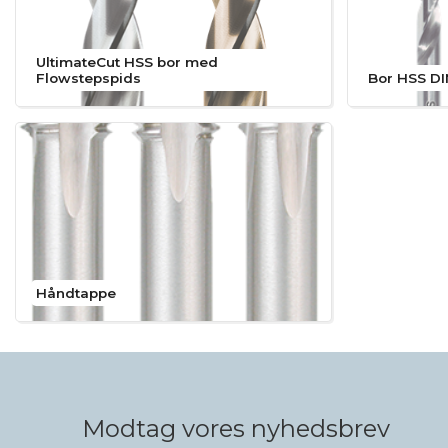
UltimateCut HSS bor med
Flowstepspids
Bor HSS D
Håndtappe
Modtag vores nyhedsbrev