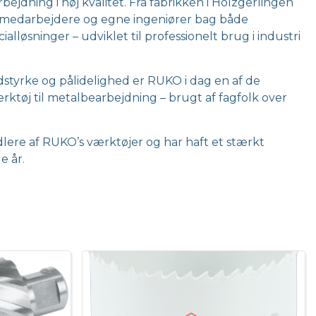
ejdning i høj kvalitet. Fra fabrikken i Holzgerlingen
0 medarbejdere og egne ingeniører bag både
lløsninger – udviklet til professionelt brug i industri
dstyrke og pålidelighed er RUKO i dag en af de
ktøj til metalbearbejdning – brugt af fagfolk over
dlere af RUKO’s værktøjer og har haft et stærkt
 år.