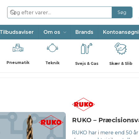
Søg
Tilbudsaviser
Om os
Brands
Kontoansøgn
Pneumatik
Teknik
Svejs & Gas
Skær & Slib
RUKO – Præcisionsvæ
RUKO har i mere end 50 år