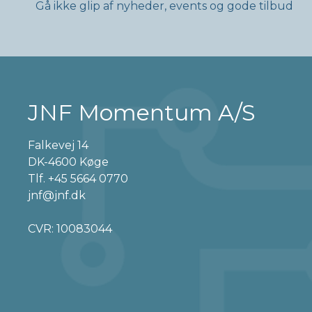
Gå ikke glip af nyheder, events og gode tilbud
JNF Momentum A/S
Falkevej 14
DK-4600 Køge
Tlf.
+45 5664 0770
jnf@jnf.dk
CVR: 10083044