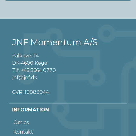
JNF Momentum A/S
Falkevej 14
DK-4600 Køge
Tlf.
+45 5664 0770
jnf@jnf.dk
CVR: 10083044
INFORMATION
Om os
Kontakt