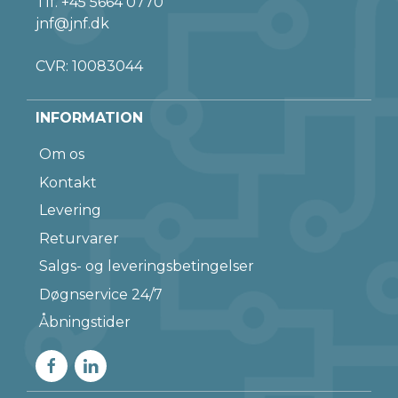
Tlf.
+45 5664 0770
jnf@jnf.dk
CVR: 10083044
INFORMATION
Om os
Kontakt
Levering
Returvarer
Salgs- og leveringsbetingelser
Døgnservice 24/7
Åbningstider