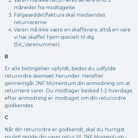
Varen må ikke returneres senere end 3
måneder fra modtagelse
Følgeseddel/faktura skal medsendes
returvarerne
Varen må ikke være en skaffevare, altså en vare
vi har skaffet hjem specielt til dig
(SK_Varenummer)
B
Er alle betingelser opfyldt, bedes du udfylde
returordre skemaet herunder. Herefter
gennemgår JNF Momentum din anmodning om at
returnere varer. Du modtager besked 1-2 hverdage
efter anmodning er modtaget om din returordre
godkendes.
C
Når din returordre er godkendt, skal du hurtigst
muligt sende din varer retur til: JNF Momentum -