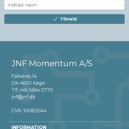
Tilmeld
JNF Momentum A/S
Falkevej 14
DK-4600 Køge
Tlf.
+45 5664 0770
jnf@jnf.dk
CVR: 10083044
INFORMATION