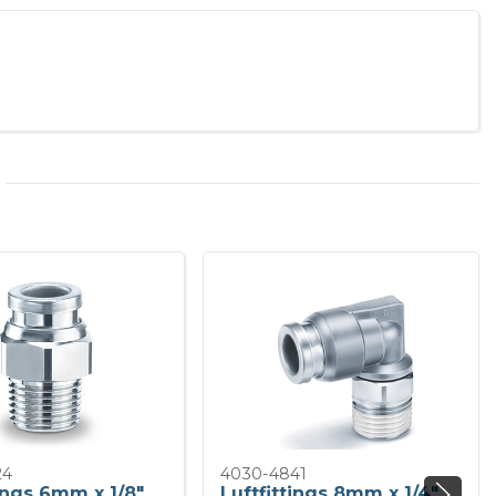
24
4030-4841
tings 6mm x 1/8"
Luftfittings 8mm x 1/4"