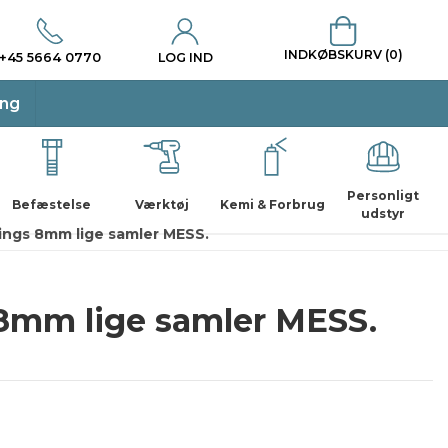
INDKØBSKURV (0)
+45 5664 0770
LOG IND
ing
Personligt
Befæstelse
Værktøj
Kemi & Forbrug
udstyr
tings 8mm lige samler MESS.
 8mm lige samler MESS.