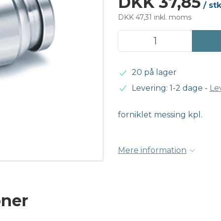
DKK 37,85
/ st
DKK 47,31 inkl. moms
20 på lager
Levering: 1-2 dage
-
Le
forniklet messing kpl.
Mere information
oner