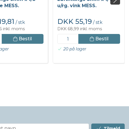
ge MESS.
u/rg. vink MESS.
9,81
DKK 55,19
/ stk
/ stk
6 inkl. moms
DKK 68,99 inkl. moms
Bestil
Bestil
lager
20 på lager
Tilmeld