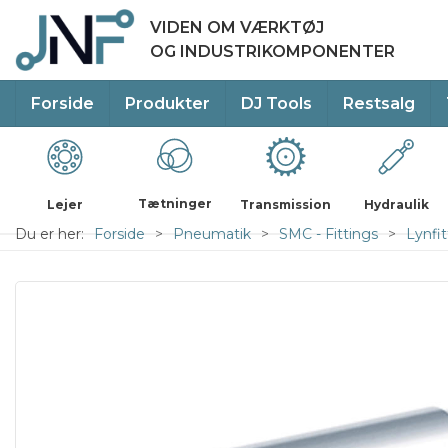
VIDEN OM VÆRKTØJ
OG INDUSTRIKOMPONENTER
Forside
Produkter
DJ Tools
Restsalg
Tætninger
Lejer
Transmission
Hydraulik
Du er her:
Forside
Pneumatik
SMC - Fittings
Lynfit