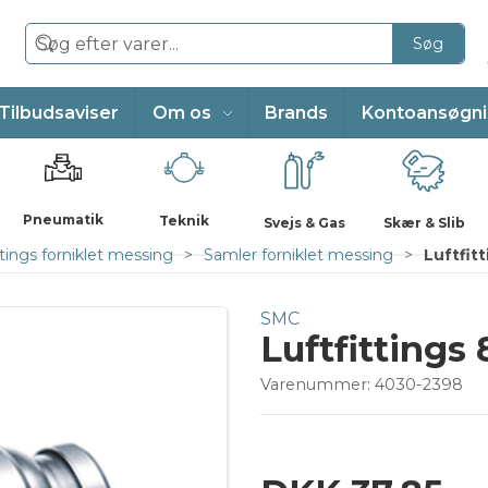
Søg
Tilbudsaviser
Om os
Brands
Kontoansøgn
Pneumatik
Teknik
Svejs & Gas
Skær & Slib
tings forniklet messing
Samler forniklet messing
Luftfit
SMC
Luftfittings
Varenummer:
4030-2398