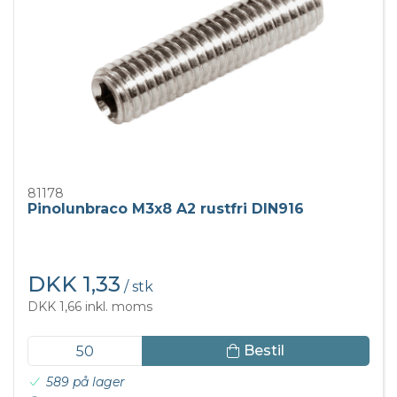
81178
Pinolunbraco M3x8 A2 rustfri DIN916
DKK 1,33
/ stk
DKK 1,66 inkl. moms
Bestil
589 på lager