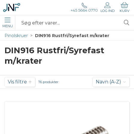
+45 5664 0770
LOG IND
KURV
MENU
Pinolskruer
DIN916 Rustfri/Syrefast m/krater
DIN916 Rustfri/Syrefast
m/krater
Vis filtre
Navn (A-Z)
76 produkter