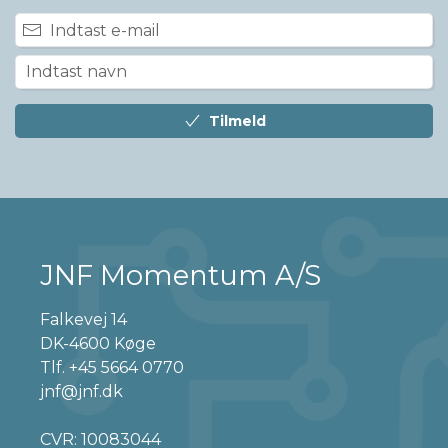
Tilmeld
JNF Momentum A/S
Falkevej 14
DK-4600 Køge
Tlf.
+45 5664 0770
jnf@jnf.dk
CVR: 10083044