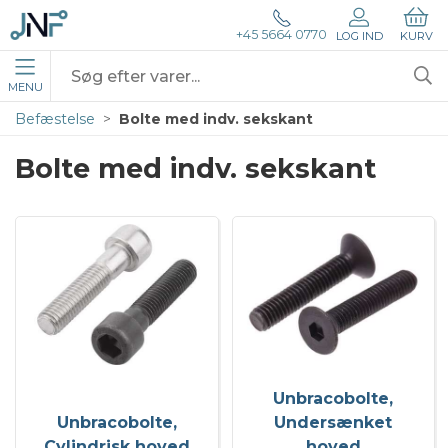
+45 5664 0770
LOG IND
KURV
MENU
Befæstelse
Bolte med indv. sekskant
Bolte med indv. sekskant
Unbracobolte,
Unbracobolte,
Undersænket
Cylindrisk hoved
hoved