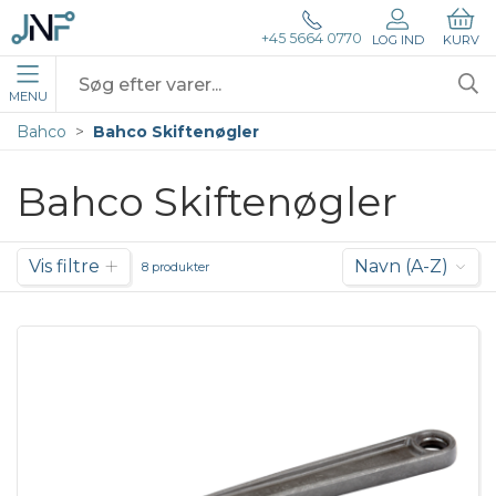
+45 5664 0770
LOG IND
KURV
MENU
Bahco
Bahco Skiftenøgler
Bahco Skiftenøgler
Vis filtre
Navn (A-Z)
8 produkter