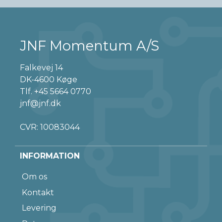
JNF Momentum A/S
Falkevej 14
DK-4600 Køge
Tlf.
+45 5664 0770
jnf@jnf.dk
CVR: 10083044
INFORMATION
Om os
Kontakt
Levering