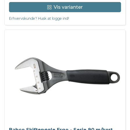
Vis varianter
Erhvervskunde? Husk at logge ind!
Bahco Skiftenøgle Ergo - Serie 90 m/kort