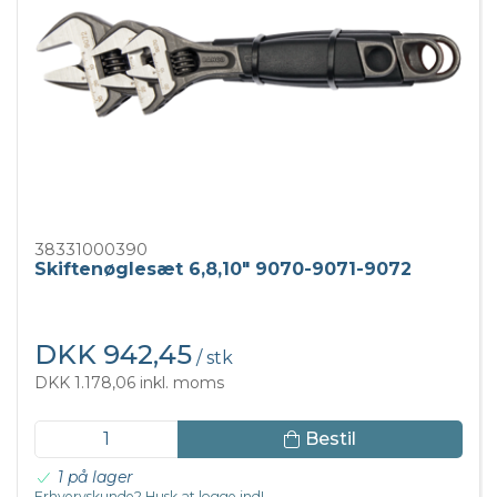
38331000390
Skiftenøglesæt 6,8,10" 9070-9071-9072
DKK 942,45
/ stk
DKK 1.178,06 inkl. moms
Bestil
1 på lager
Erhvervskunde? Husk at logge ind!