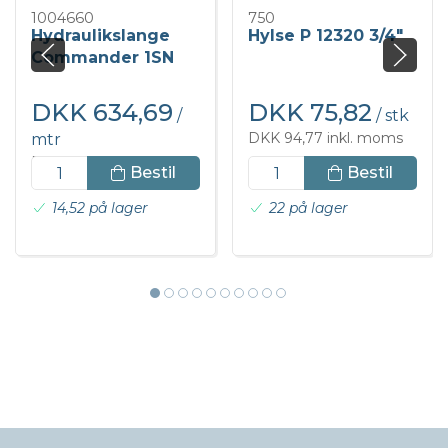
1004660
750
Hydraulikslange
Hylse P 12320 3/4"
Commander 1SN
3/4" blå
DKK 634,69
DKK 75,82
/
/ stk
DKK 94,77 inkl. moms
mtr
DKK 793,36 inkl. moms
Bestil
Bestil
14,52 på lager
22 på lager