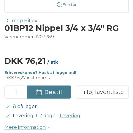
Forstør
Dunlop Hiflex
01BP12 Nippel 3/4 x 3/4" RG
Varenummer:
1203789
DKK 76,21
/ stk
Erhvervskunde? Husk at logge ind!
DKK 95,27 inkl. moms
Bestil
Tilføj favoritliste
8 på lager
Levering: 1-2 dage
-
Levering
Mere information