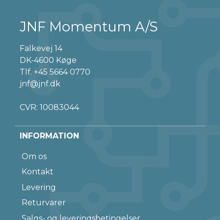
JNF Momentum A/S
Falkevej 14
DK-4600 Køge
Tlf.
+45 5664 0770
jnf@jnf.dk
CVR: 10083044
INFORMATION
Om os
Kontakt
Levering
Returvarer
Salgs- og leveringsbetingelser