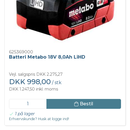
625369000
Batteri Metabo 18V 8,0Ah LiHD
Vejl. salgspris DKK 2.275,27
DKK 998,00
/ stk
DKK 1.247,50 inkl. moms
Bestil
1 på lager
Erhvervskunde? Husk at logge ind!