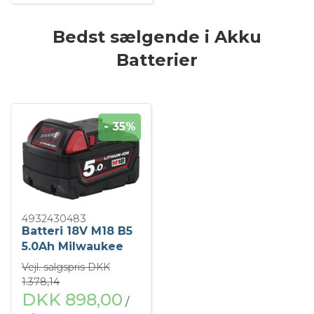
Bedst sælgende i Akku
Batterier
- 35%
4932430483
Batteri 18V M18 B5
5.0Ah Milwaukee
Vejl. salgspris DKK
1.378,14
DKK 898,00
/