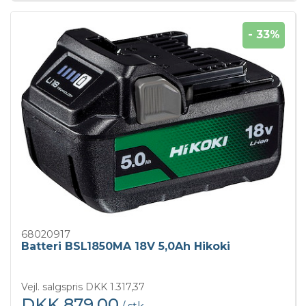
- 33%
68020917
Batteri BSL1850MA 18V 5,0Ah Hikoki
Vejl. salgspris DKK 1.317,37
DKK 879,00