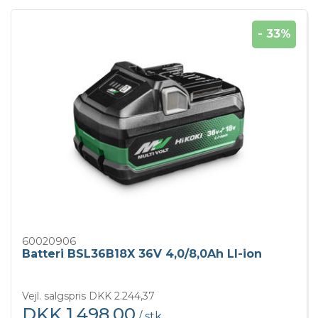
- 33%
60020906
Batteri BSL36B18X 36V 4,0/8,0Ah LI-ion
Vejl. salgspris DKK 2.244,37
DKK 1.498,00
/ stk