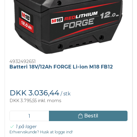
4932492651
Batteri 18V/12Ah FORGE Li-ion M18 FB12
DKK 3.036,44
/ stk
DKK 3.795,55 inkl. moms
Bestil
1 på lager
Erhvervskunde? Husk at logge ind!