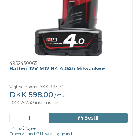
4932430065
Batteri 12V M12 B4 4.0Ah Milwaukee
Vejl. salgspris DKK 883,74
DKK 598,00
/ stk
DKK 747,50 inkl. moms
Bestil
1 på lager
Erhvervskunde? Husk at logge ind!