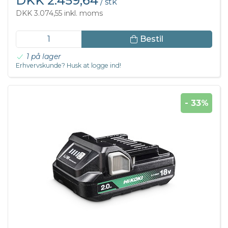
DKK 2.459,64
/ stk
DKK 3.074,55 inkl. moms
Bestil
1 på lager
Erhvervskunde? Husk at logge ind!
- 33%