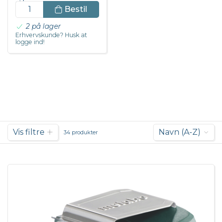
stk
Bestil
DKK 1.122,50 inkl. moms
2 på lager
Erhvervskunde? Husk at
logge ind!
Vis filtre
Navn (A-Z)
34 produkter