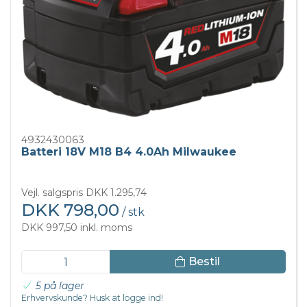
4932430063
Batteri 18V M18 B4 4.0Ah Milwaukee
Vejl. salgspris DKK 1.295,74
DKK 798,00
/ stk
DKK 997,50 inkl. moms
Bestil
5 på lager
Erhvervskunde? Husk at logge ind!