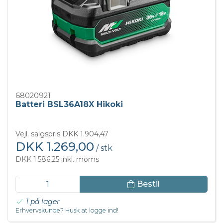
68020921
Batteri BSL36A18X Hikoki
Vejl. salgspris DKK 1.904,47
DKK 1.269,00
/ stk
DKK 1.586,25 inkl. moms
Bestil
1 på lager
Erhvervskunde? Husk at logge ind!