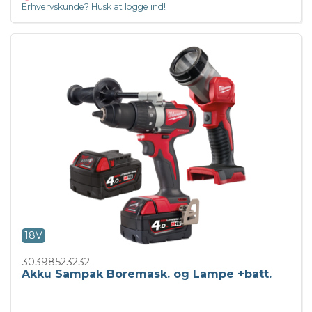
Erhvervskunde? Husk at logge ind!
18V
30398523232
Akku Sampak Boremask. og Lampe +batt.