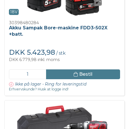
18V
30398480284
Akku Sampak Bore-maskine FDD3-502X
+batt.
DKK 5.423,98
/ stk
DKK 6.779,98 inkl. moms
Bestil
Ikke på lager - Ring for leveringstid
Erhvervskunde? Husk at logge ind!