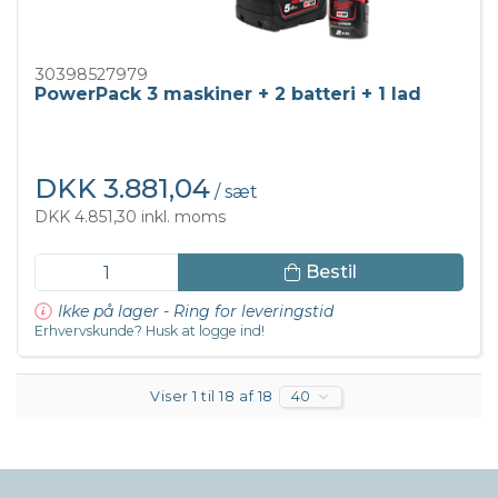
30398527979
PowerPack 3 maskiner + 2 batteri + 1 lad
DKK 3.881,04
/ sæt
DKK 4.851,30 inkl. moms
Bestil
Ikke på lager - Ring for leveringstid
Erhvervskunde? Husk at logge ind!
Viser 1 til 18 af 18
40