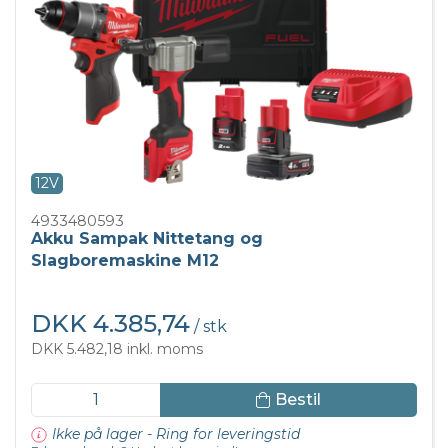
12V
4933480593
Akku Sampak Nittetang og
Slagboremaskine M12
DKK 4.385,74
/ stk
DKK 5.482,18 inkl. moms
Bestil
Ikke på lager - Ring for leveringstid