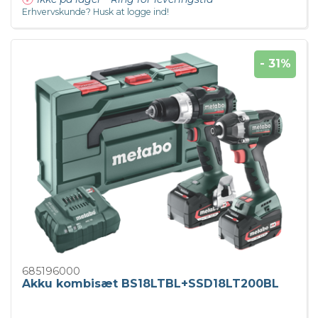
Erhvervskunde? Husk at logge ind!
- 31%
685196000
Akku kombisæt BS18LTBL+SSD18LT200BL