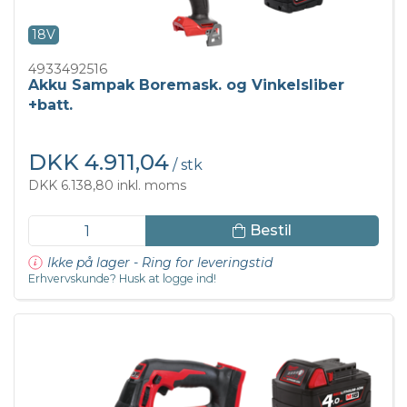
18V
4933492516
Akku Sampak Boremask. og Vinkelsliber
+batt.
DKK 4.911,04
/ stk
DKK 6.138,80 inkl. moms
Bestil
Ikke på lager - Ring for leveringstid
Erhvervskunde? Husk at logge ind!