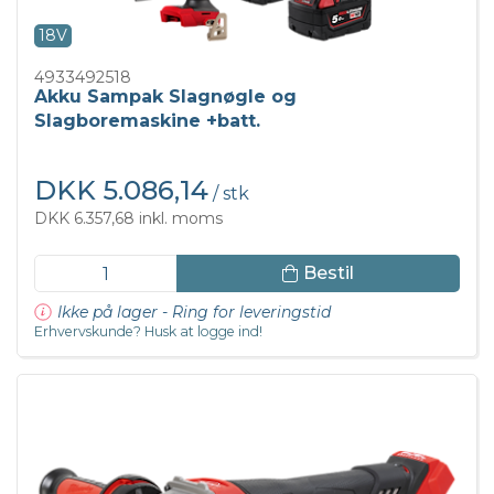
18V
4933492518
Akku Sampak Slagnøgle og
Slagboremaskine +batt.
DKK 5.086,14
/ stk
DKK 6.357,68 inkl. moms
Bestil
Ikke på lager - Ring for leveringstid
Erhvervskunde? Husk at logge ind!