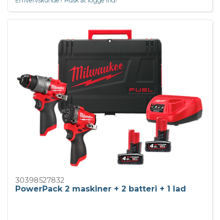
Erhvervskunde? Husk at logge ind!
30398527832
PowerPack 2 maskiner + 2 batteri + 1 lad