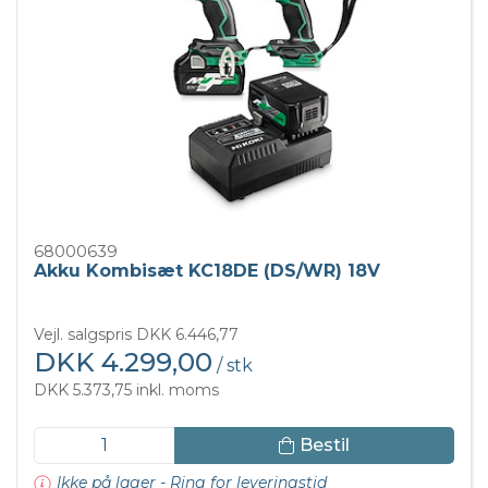
68000639
Akku Kombisæt KC18DE (DS/WR) 18V
Vejl. salgspris DKK 6.446,77
DKK 4.299,00
/ stk
DKK 5.373,75 inkl. moms
Bestil
Ikke på lager - Ring for leveringstid