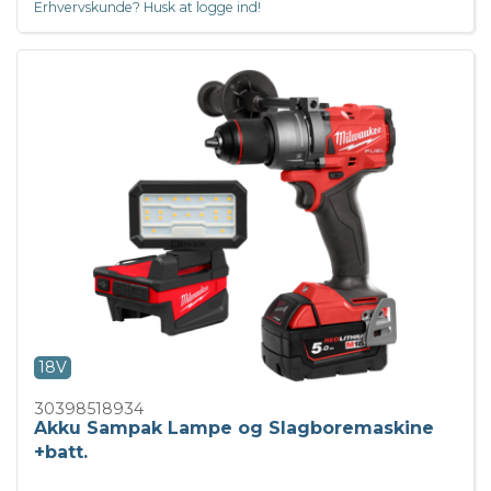
Erhvervskunde? Husk at logge ind!
18V
30398518934
Akku Sampak Lampe og Slagboremaskine
+batt.