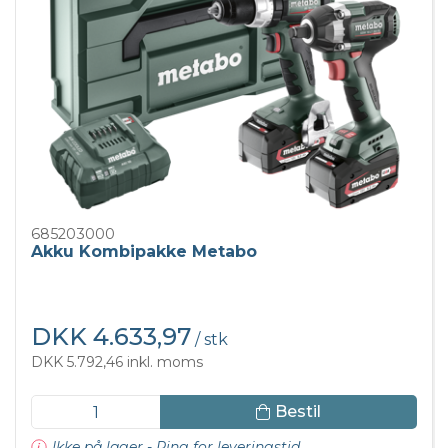
685203000
Akku Kombipakke Metabo
DKK 4.633,97
/ stk
DKK 5.792,46 inkl. moms
Bestil
Ikke på lager - Ring for leveringstid