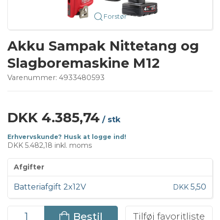
Forstør
Akku Sampak Nittetang og
Slagboremaskine M12
Varenummer:
4933480593
DKK 4.385,74
/ stk
Erhvervskunde? Husk at logge ind!
DKK 5.482,18 inkl. moms
Afgifter
Batteriafgift 2x12V
5,50
DKK
Bestil
Tilføj favoritliste