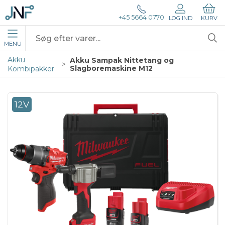
+45 5664 0770
LOG IND
KURV
MENU
Akku
Akku Sampak Nittetang og
Slagboremaskine M12
Kombipakker
12V