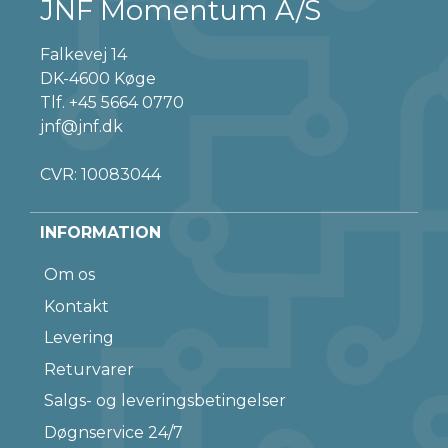
JNF Momentum A/S
Falkevej 14
DK-4600 Køge
Tlf.
+45 5664 0770
jnf@jnf.dk
CVR: 10083044
INFORMATION
Om os
Kontakt
Levering
Returvarer
Salgs- og leveringsbetingelser
Døgnservice 24/7