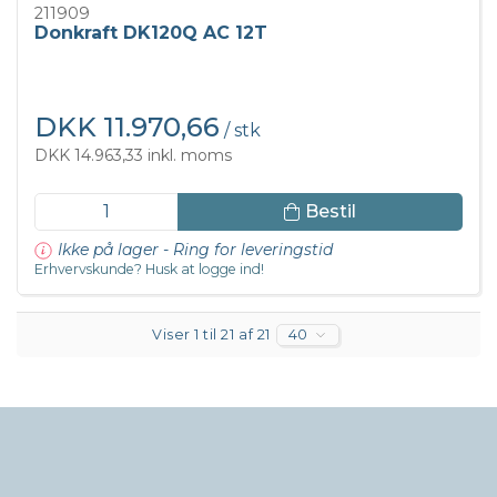
211909
Donkraft DK120Q AC 12T
DKK 11.970,66
/ stk
DKK 14.963,33 inkl. moms
Bestil
Ikke på lager - Ring for leveringstid
Erhvervskunde? Husk at logge ind!
Viser 1 til 21 af 21
40