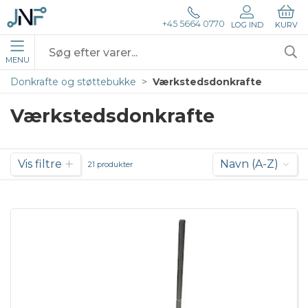
+45 5664 0770
LOG IND
KURV
MENU
Donkrafte og støttebukke
Værkstedsdonkrafte
Værkstedsdonkrafte
Vis filtre
Navn (A-Z)
21 produkter