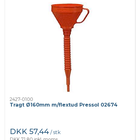
2427-0100
Tragt Ø160mm m/flextud Pressol 02674
DKK 57,44
/ stk
DKK 71,80 inkl. moms