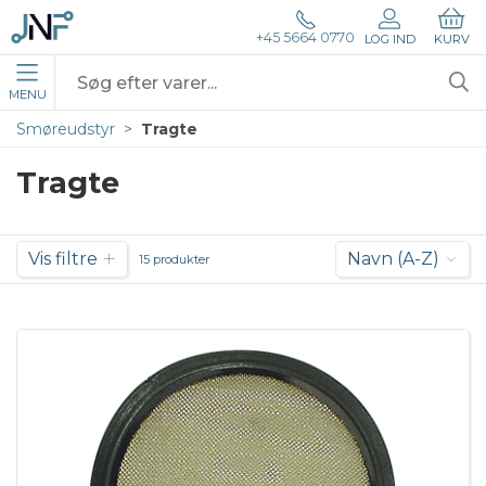
+45 5664 0770
LOG IND
KURV
MENU
Smøreudstyr
Tragte
Tragte
Vis filtre
Navn (A-Z)
15 produkter