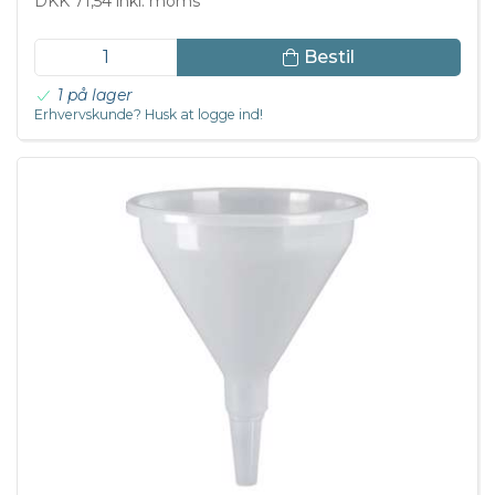
DKK 71,54 inkl. moms
Bestil
1 på lager
Erhvervskunde? Husk at logge ind!