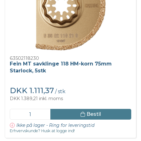
63502118230
Fein MT savklinge 118 HM-korn 75mm
Starlock, 5stk
DKK 1.111,37
/ stk
DKK 1.389,21 inkl. moms
Bestil
Ikke på lager - Ring for leveringstid
Erhvervskunde? Husk at logge ind!