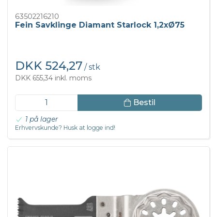
63502216210
Fein Savklinge Diamant Starlock 1,2xØ75
DKK 524,27
/ stk
DKK 655,34 inkl. moms
Bestil
1 på lager
Erhvervskunde? Husk at logge ind!