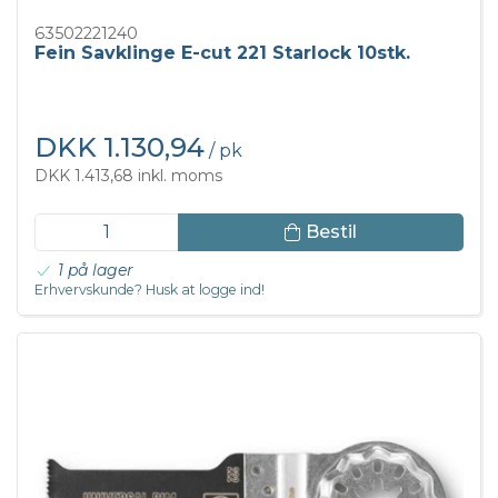
63502221240
Fein Savklinge E-cut 221 Starlock 10stk.
DKK 1.130,94
/ pk
DKK 1.413,68 inkl. moms
Bestil
1 på lager
Erhvervskunde? Husk at logge ind!