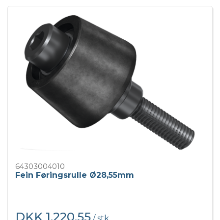
64303004010
Fein Føringsrulle Ø28,55mm
DKK 1.220,55
/ stk