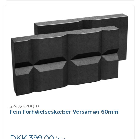
32422420010
Fein Forhøjelseskæber Versamag 60mm
DKK 399,00
/ stk