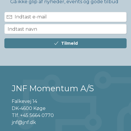
Gå ikke glip af nyheder, events og gode tilbud
Tilmeld
JNF Momentum A/S
Falkevej 14
DK-4600 Køge
Tlf.
+45 5664 0770
jnf@jnf.dk