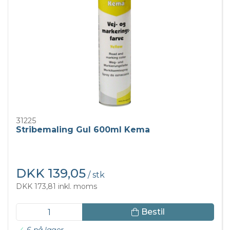
31225
Stribemaling Gul 600ml Kema
DKK 139,05
/ stk
DKK 173,81 inkl. moms
Bestil
6 på lager