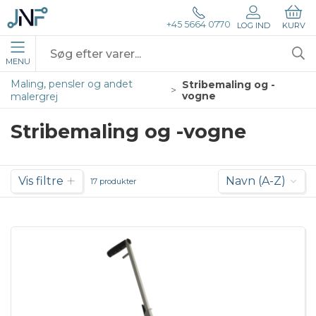
+45 5664 0770
LOG IND
KURV
MENU
Maling, pensler og andet
Stribemaling og -
vogne
malergrej
Stribemaling og -vogne
Vis filtre
Navn (A-Z)
17 produkter