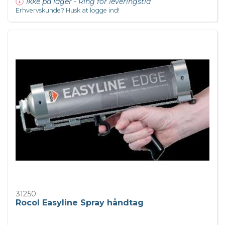
Ikke på lager - Ring for leveringstid
Erhvervskunde? Husk at logge ind!
31250
Rocol Easyline Spray håndtag