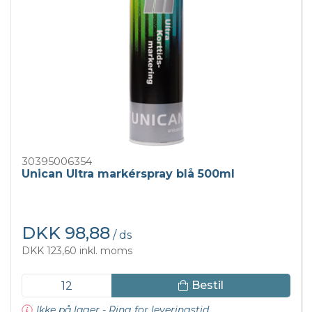
30395006354
Unican Ultra markérspray blå 500ml
DKK 98,88
/ ds
DKK 123,60 inkl. moms
Bestil
Ikke på lager - Ring for leveringstid