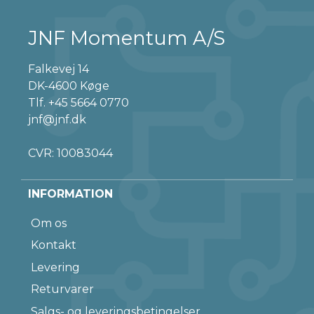
JNF Momentum A/S
Falkevej 14
DK-4600 Køge
Tlf.
+45 5664 0770
jnf@jnf.dk
CVR: 10083044
INFORMATION
Om os
Kontakt
Levering
Returvarer
Salgs- og leveringsbetingelser