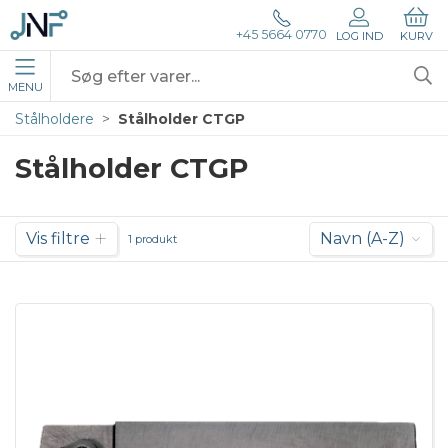
+45 5664 0770
LOG IND
KURV
MENU
Stålholdere
Stålholder CTGP
Stålholder CTGP
Vis filtre
Navn (A-Z)
1 produkt