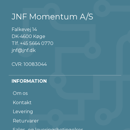
JNF Momentum A/S
Falkevej 14
DK-4600 Køge
Tlf.
+45 5664 0770
jnf@jnf.dk
CVR: 10083044
INFORMATION
Om os
Kontakt
Levering
Returvarer
Salgs- og leveringsbetingelser