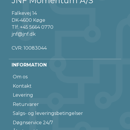
JNF Momentum A/S
Falkevej 14
DK-4600 Køge
Tlf.
+45 5664 0770
jnf@jnf.dk
CVR: 10083044
INFORMATION
Om os
Kontakt
Levering
Returvarer
Salgs- og leveringsbetingelser
Døgnservice 24/7