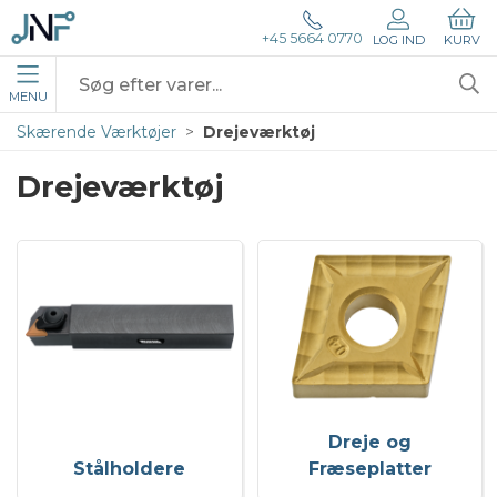
+45 5664 0770
LOG IND
KURV
MENU
Skærende Værktøjer
Drejeværktøj
Drejeværktøj
Dreje og
Stålholdere
Fræseplatter