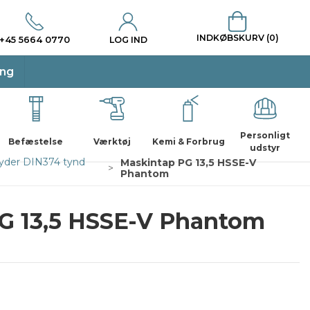
INDKØBSKURV (0)
+45 5664 0770
LOG IND
ing
Personligt
Befæstelse
Værktøj
Kemi & Forbrug
udstyr
yder DIN374 tynd
Maskintap PG 13,5 HSSE-V
Phantom
G 13,5 HSSE-V Phantom