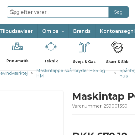
Søg
Tilbudsaviser
Om os
Brands
Kontoansøgn
Pneumatik
Teknik
Svejs & Gas
Skær & Slib
Maskintappe spånbryder HSS og
Spånbr
evindværktøj
HM
hals
Maskintap P
Varenummer:
259001350