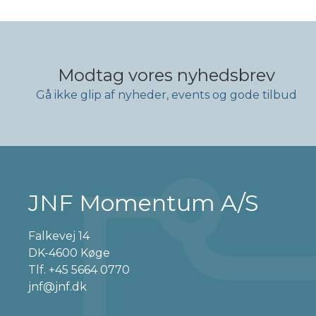
Modtag vores nyhedsbrev
Gå ikke glip af nyheder, events og gode tilbud
JNF Momentum A/S
Falkevej 14
DK-4600 Køge
Tlf.
+45 5664 0770
jnf@jnf.dk