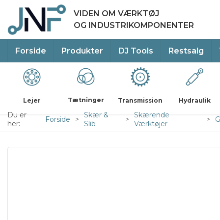
VIDEN OM VÆRKTØJ
OG INDUSTRIKOMPONENTER
Forside
Produkter
DJ Tools
Restsalg
Tætninger
Lejer
Transmission
Hydraulik
Du er
Skær &
Skærende
Forside
G
her:
Slib
Værktøjer