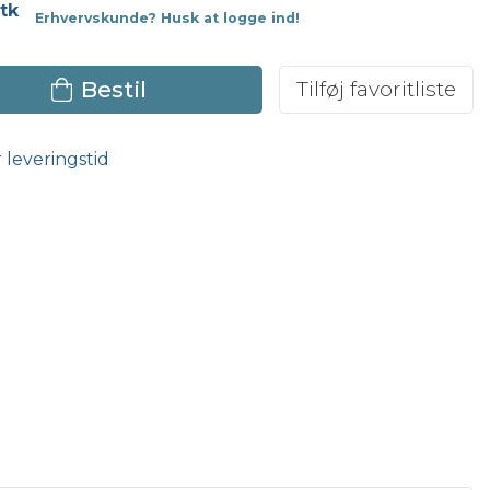
stk
Erhvervskunde? Husk at logge ind!
Bestil
Tilføj favoritliste
r leveringstid