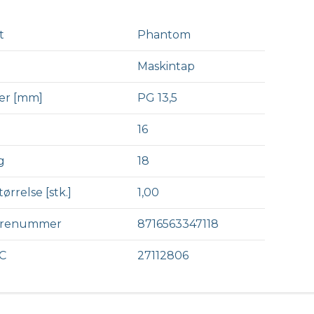
t
Phantom
Maskintap
er [mm]
PG 13,5
16
g
18
ørrelse [stk.]
1,00
arenummer
8716563347118
C
27112806