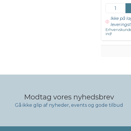
Ikke på la
leveringst
Erhvervskunde
ind!
Modtag vores nyhedsbrev
Gå ikke glip af nyheder, events og gode tilbud