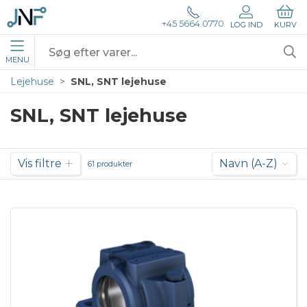
+45 5664 0770
LOG IND
KURV
MENU
Lejehuse
SNL, SNT lejehuse
SNL, SNT lejehuse
Vis filtre
Navn (A-Z)
61 produkter