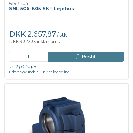
6197-1041
SNL 506-605 SKF Lejehus
DKK 2.657,87
/ stk
DKK 3.322,33 inkl. moms
Bestil
2 på lager
Erhvervskunde? Husk at logge ind!