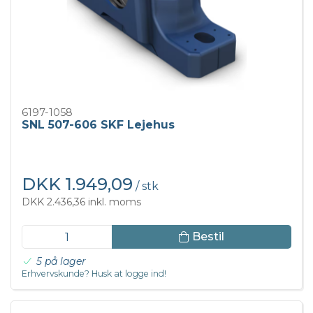
6197-1058
SNL 507-606 SKF Lejehus
DKK 1.949,09
/ stk
DKK 2.436,36 inkl. moms
Bestil
5 på lager
Erhvervskunde? Husk at logge ind!