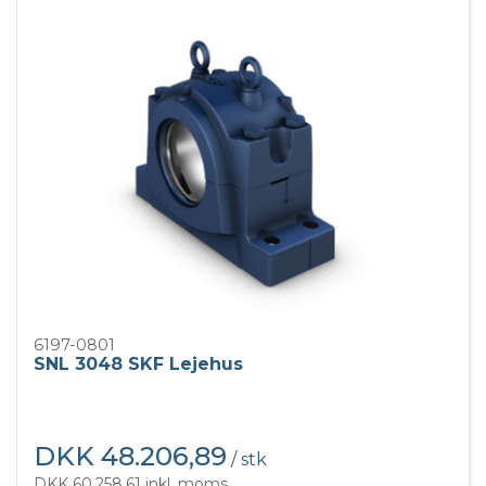
6197-0801
SNL 3048 SKF Lejehus
DKK 48.206,89
/ stk
DKK 60.258,61 inkl. moms