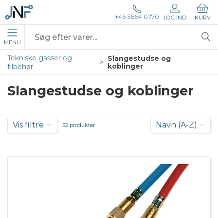
+45 5664 0770
LOG IND
KURV
MENU
Tekniske gasser og
Slangestudse og
koblinger
tilbehør
Slangestudse og koblinger
Vis filtre
Navn (A-Z)
52 produkter