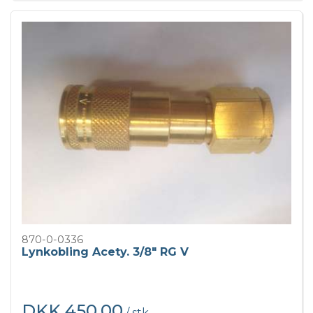
870-0-0336
Lynkobling Acety. 3/8" RG V
DKK 450,00
/ stk