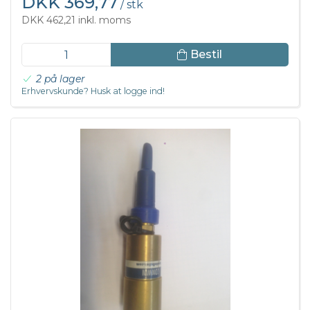
DKK 369,77
/ stk
DKK 462,21 inkl. moms
Bestil
2 på lager
Erhvervskunde? Husk at logge ind!