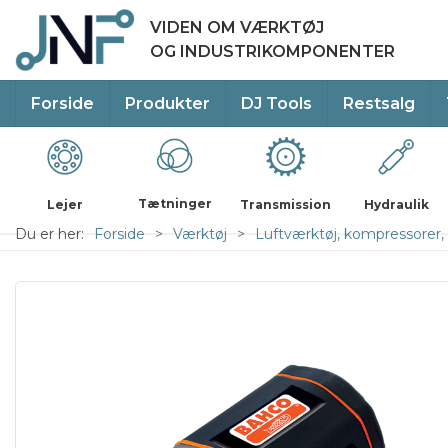
VIDEN OM VÆRKTØJ
OG INDUSTRIKOMPONENTER
Forside
Produkter
DJ Tools
Restsalg
Tætninger
Lejer
Transmission
Hydraulik
Du er her:
Forside
Værktøj
Luftværktøj, kompressorer, 