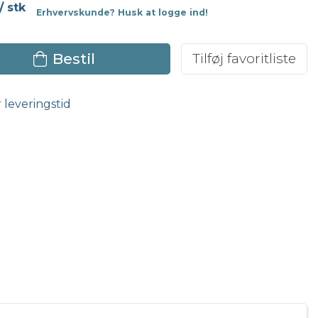
/ stk
Erhvervskunde? Husk at logge ind!
Bestil
Tilføj favoritliste
r leveringstid