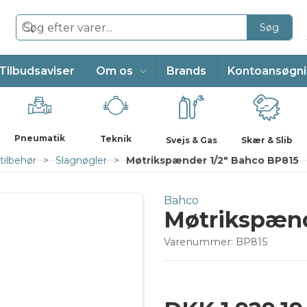
Søg
Tilbudsaviser
Om os
Brands
Kontoansøgn
Pneumatik
Teknik
Svejs & Gas
Skær & Slib
tilbehør
Slagnøgler
Møtrikspænder 1/2" Bahco BP815
Bahco
Møtrikspænd
Varenummer:
BP815