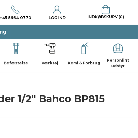
INDKØBSKURV (0)
+45 5664 0770
LOG IND
ing
Personligt
Befæstelse
Værktøj
Kemi & Forbrug
udstyr
er 1/2" Bahco BP815