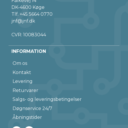
Falkevej 14
DK-4600 Køge
Tlf.
+45 5664 0770
jnf@jnf.dk
CVR: 10083044
INFORMATION
Om os
Kontakt
Levering
Returvarer
Salgs- og leveringsbetingelser
Døgnservice 24/7
Åbningstider