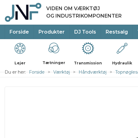
VIDEN OM VÆRKTØJ
OG INDUSTRIKOMPONENTER
Forside
Produkter
DJ Tools
Restsalg
Tætninger
Lejer
Transmission
Hydraulik
Du er her:
Forside
Værktøj
Håndværktøj
Topnøglesæ