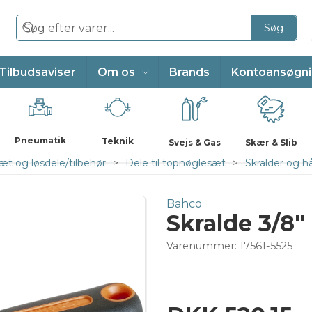
Søg
Tilbudsaviser
Om os
Brands
Kontoansøgn
Pneumatik
Teknik
Svejs & Gas
Skær & Slib
t og løsdele/tilbehør
Dele til topnøglesæt
Skralder og 
Bahco
Skralde 3/8
Varenummer:
17561-5525