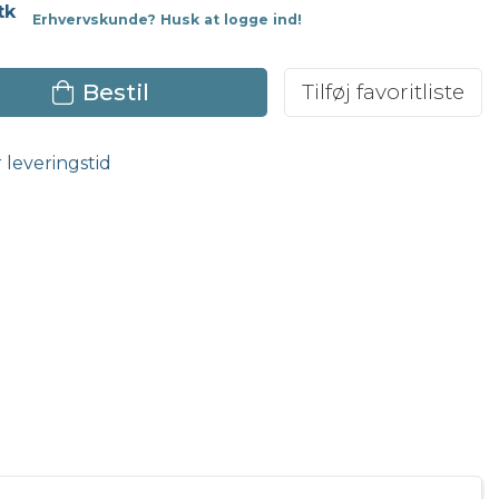
tk
Erhvervskunde? Husk at logge ind!
Bestil
Tilføj favoritliste
r leveringstid