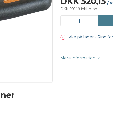
DKK 520,15
/ s
DKK 650,19 inkl. moms
Ikke på lager - Ring fo
Mere information
oner