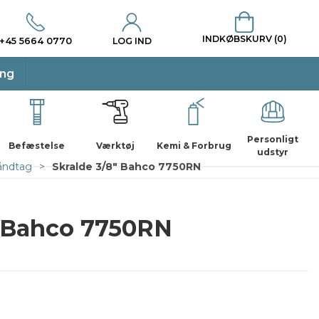
INDKØBSKURV (0)
+45 5664 0770
LOG IND
ing
Personligt
Befæstelse
Værktøj
Kemi & Forbrug
udstyr
håndtag
Skralde 3/8" Bahco 7750RN
" Bahco 7750RN