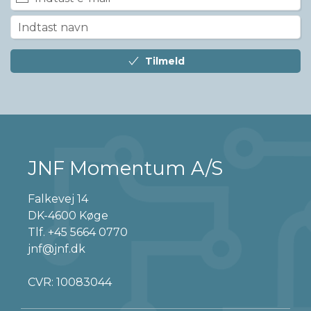
Tilmeld
JNF Momentum A/S
Falkevej 14
DK-4600 Køge
Tlf.
+45 5664 0770
jnf@jnf.dk
CVR: 10083044