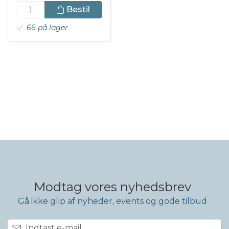
Bestil
66 på lager
Modtag vores nyhedsbrev
Gå ikke glip af nyheder, events og gode tilbud