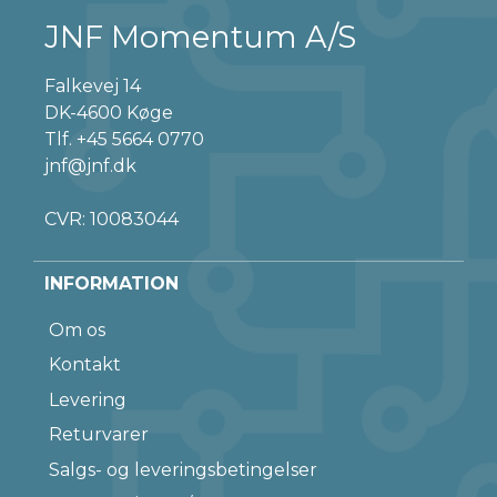
JNF Momentum A/S
Falkevej 14
DK-4600 Køge
Tlf.
+45 5664 0770
jnf@jnf.dk
CVR: 10083044
INFORMATION
Om os
Kontakt
Levering
Returvarer
Salgs- og leveringsbetingelser