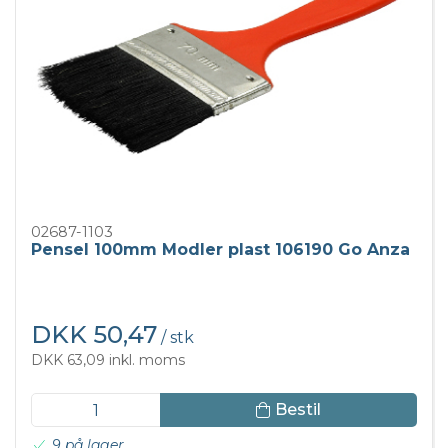
02687-1103
Pensel 100mm Modler plast 106190 Go Anza
DKK 50,47
/ stk
DKK 63,09 inkl. moms
Bestil
9 på lager