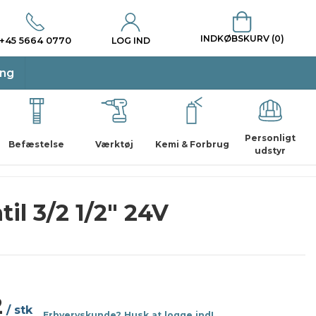
INDKØBSKURV (0)
+45 5664 0770
LOG IND
ing
Personligt
Befæstelse
Værktøj
Kemi & Forbrug
udstyr
il 3/2 1/2" 24V
2
/ stk
Erhvervskunde? Husk at logge ind!