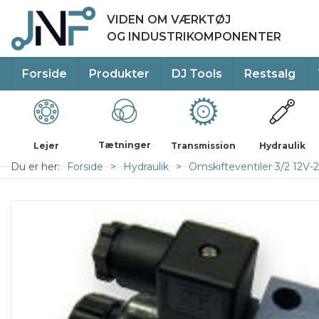
VIDEN OM VÆRKTØJ
OG INDUSTRIKOMPONENTER
Forside
Produkter
DJ Tools
Restsalg
Tætninger
Lejer
Transmission
Hydraulik
Du er her:
Forside
Hydraulik
Omskifteventiler 3/2 12V-