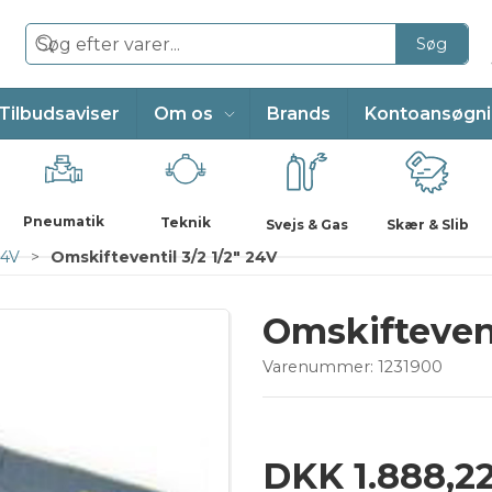
Søg
Tilbudsaviser
Om os
Brands
Kontoansøgn
Pneumatik
Teknik
Svejs & Gas
Skær & Slib
24V
Omskifteventil 3/2 1/2" 24V
Omskiftevent
Varenummer:
1231900
DKK 1.888,2