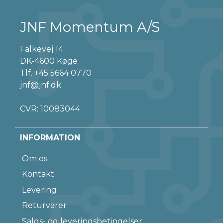
JNF Momentum A/S
Falkevej 14
DK-4600 Køge
Tlf.
+45 5664 0770
jnf@jnf.dk
CVR: 10083044
INFORMATION
Om os
Kontakt
Levering
Returvarer
Salgs- og leveringsbetingelser