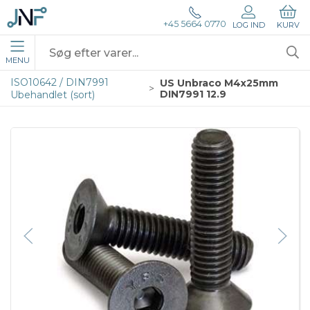
+45 5664 0770
LOG IND
KURV
MENU
ISO10642 / DIN7991
US Unbraco M4x25mm
DIN7991 12.9
Ubehandlet (sort)