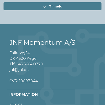
Tilmeld
JNF Momentum A/S
Falkevej 14
DK-4600 Køge
Tlf.
+45 5664 0770
jnf@jnf.dk
CVR: 10083044
INFORMATION
Om os