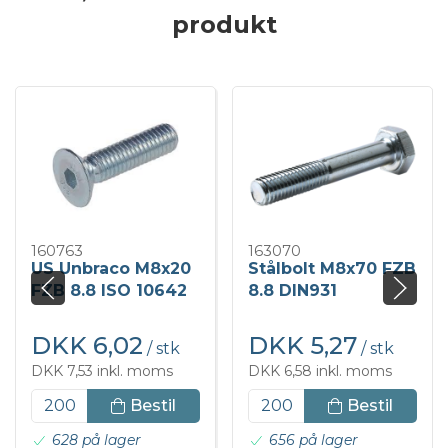
produkt
160763
163070
US Unbraco M8x20
Stålbolt M8x70 FZB
FZB 8.8 ISO 10642
8.8 DIN931
DKK 6,02
DKK 5,27
/ stk
/ stk
DKK 7,53 inkl. moms
DKK 6,58 inkl. moms
Bestil
Bestil
628 på lager
656 på lager