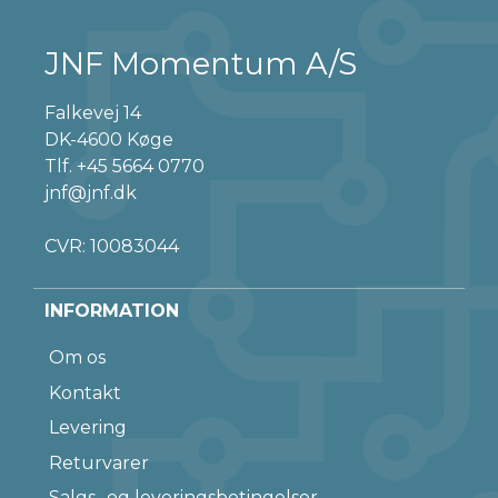
JNF Momentum A/S
Falkevej 14
DK-4600 Køge
Tlf.
+45 5664 0770
jnf@jnf.dk
CVR: 10083044
INFORMATION
Om os
Kontakt
Levering
Returvarer
Salgs- og leveringsbetingelser