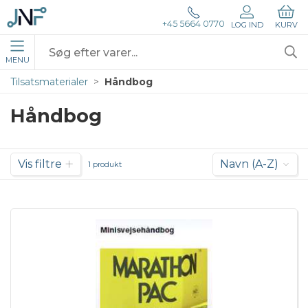
+45 5664 0770
LOG IND
KURV
MENU
Tilsatsmaterialer
Håndbog
Håndbog
Vis filtre
Navn (A-Z)
1 produkt