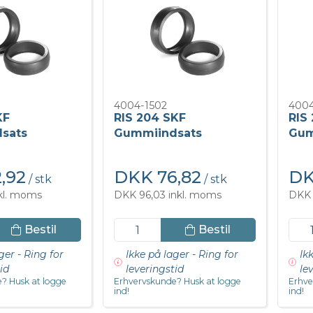
4004-1502
4004
KF
RIS 204 SKF
RIS
sats
Gummiindsats
Gum
,92
DKK 76,82
DK
/ stk
/ stk
nkl. moms
DKK 96,03 inkl. moms
DKK 
Bestil
Bestil
ger - Ring for
Ikke på lager - Ring for
Ik
id
leveringstid
le
? Husk at logge
Erhvervskunde? Husk at logge
Erhve
ind!
ind!