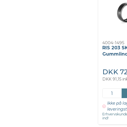
4004-1495
RIS 203 S
Gummiind
DKK 72
DKK 91,15 i
Ikke på la
leveringst
Erhvervskunde
ind!