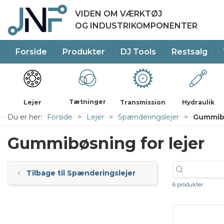
VIDEN OM VÆRKTØJ
OG INDUSTRIKOMPONENTER
Forside
Produkter
DJ Tools
Restsalg
Tætninger
Lejer
Transmission
Hydraulik
Du er her:
Forside
Lejer
Spænderingslejer
Gummibø
Gummibøsning for lejer
Tilbage til Spænderingslejer
6 produkter