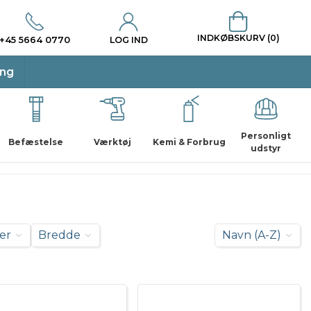
INDKØBSKURV (0)
+45 5664 0770
LOG IND
ing
Personligt
Befæstelse
Værktøj
Kemi & Forbrug
udstyr
er
Bredde
Navn (A-Z)