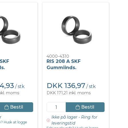
4000-4310
 SKF
RIS 208 A SKF
s.
Gummiinds.
4,93
DKK 136,97
/ stk
/ stk
inkl. moms
DKK 171,21 inkl. moms
Bestil
Bestil
r
Ikke på lager - Ring for
? Husk at logge
leveringstid