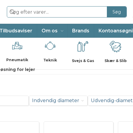
Søg
Tilbudsaviser
Om os
Brands
Kontoansøgn
Pneumatik
Teknik
Svejs & Gas
Skær & Slib
sning for lejer
Indvendig diameter
Udvendig-diamet