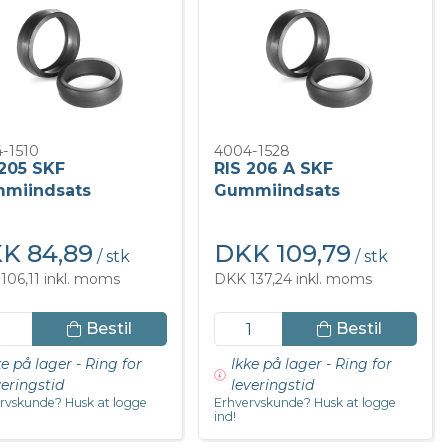
-1510
4004-1528
 205 SKF
RIS 206 A SKF
miindsats
Gummiindsats
K 84,89
DKK 109,79
/ stk
/ stk
106,11 inkl. moms
DKK 137,24 inkl. moms
Bestil
Bestil
ke på lager - Ring for
Ikke på lager - Ring for
veringstid
leveringstid
rvskunde? Husk at logge
Erhvervskunde? Husk at logge
ind!