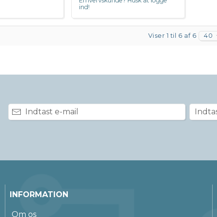
Erhvervskunde? Husk at logge
ind!
Viser 1 til 6 af 6
40
INFORMATION
Om os