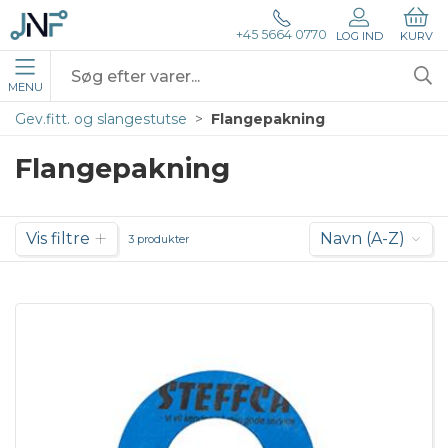
+45 5664 0770
LOG IND
KURV
MENU
Gev.fitt. og slangestutse
Flangepakning
Flangepakning
Vis filtre
Navn (A-Z)
3 produkter