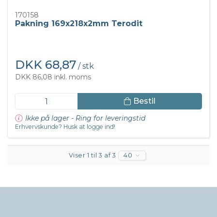
170158
Pakning 169x218x2mm Terodit
DKK 68,87
/ stk
DKK 86,08 inkl. moms
Bestil
Ikke på lager - Ring for leveringstid
Erhvervskunde? Husk at logge ind!
Viser 1 til 3 af 3
40