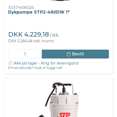
30371408326
Dykpumpe STP2-480DW 1"
DKK 4.229,18
/ stk
DKK 5.286,48 inkl. moms
Bestil
Ikke på lager - Ring for leveringstid
Erhvervskunde? Husk at logge ind!