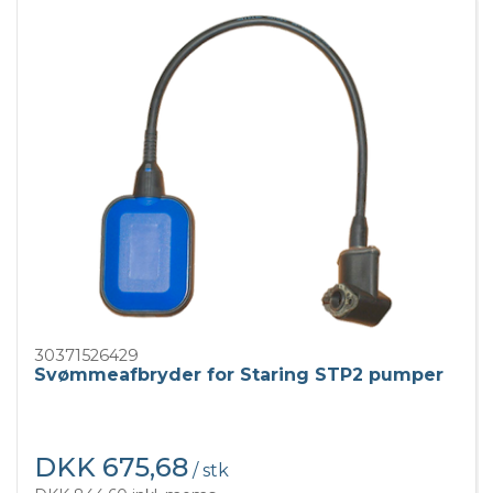
30371526429
Svømmeafbryder for Staring STP2 pumper
DKK 675,68
/ stk