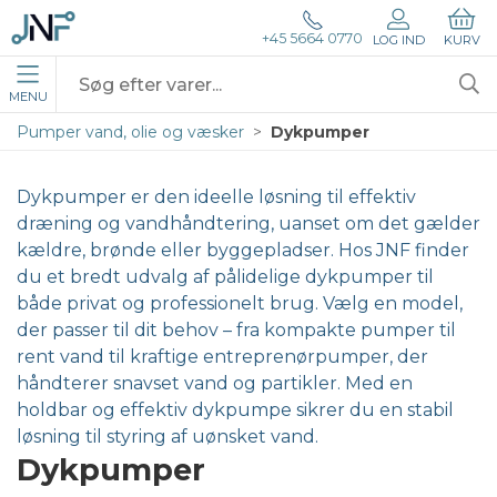
+45 5664 0770
LOG IND
KURV
MENU
Pumper vand, olie og væsker
Dykpumper
Dykpumper er den ideelle løsning til effektiv
dræning og vandhåndtering, uanset om det gælder
kældre, brønde eller byggepladser. Hos JNF finder
du et bredt udvalg af pålidelige dykpumper til
både privat og professionelt brug. Vælg en model,
der passer til dit behov – fra kompakte pumper til
rent vand til kraftige entreprenørpumper, der
håndterer snavset vand og partikler. Med en
holdbar og effektiv dykpumpe sikrer du en stabil
løsning til styring af uønsket vand.
Dykpumper