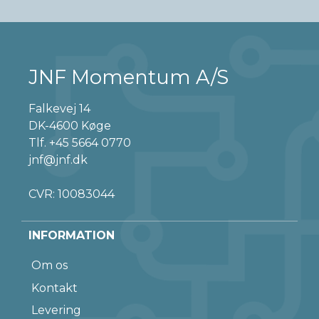
JNF Momentum A/S
Falkevej 14
DK-4600 Køge
Tlf.
+45 5664 0770
jnf@jnf.dk
CVR: 10083044
INFORMATION
Om os
Kontakt
Levering