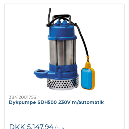
38412001756
Dykpumpe SDH500 230V m/automatik
DKK 5.147,94
/ stk