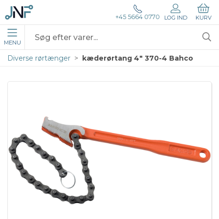
+45 5664 0770
LOG IND
KURV
MENU
Diverse rørtænger
kæderørtang 4" 370-4 Bahco