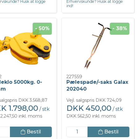
rvskunde? Husk at logge
Erhvervskunde? Husk at logge
ind!
- 50%
- 38%
2
227559
deklo 5000kg. 0-
Pælespade/-saks Galax
mm
202040
 salgspris DKK 3.568,87
Vejl. salgspris DKK 724,09
K 1.798,00
DKK 450,00
/ stk
/ stk
2.247,50 inkl. moms
DKK 562,50 inkl. moms
Bestil
Bestil