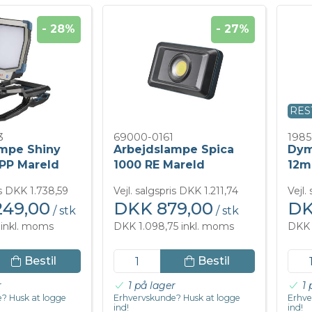
- 28%
- 27%
RES
3
69000-0161
1985
mpe Shiny
Arbejdslampe Spica
Dym
PP Mareld
1000 RE Mareld
12m
is DKK 1.738,59
Vejl. salgspris DKK 1.211,74
Vejl.
249,00
DKK 879,00
DK
/ stk
/ stk
 inkl. moms
DKK 1.098,75 inkl. moms
DKK 
Bestil
Bestil
r
1 på lager
1 
? Husk at logge
Erhvervskunde? Husk at logge
Erhve
ind!
ind!