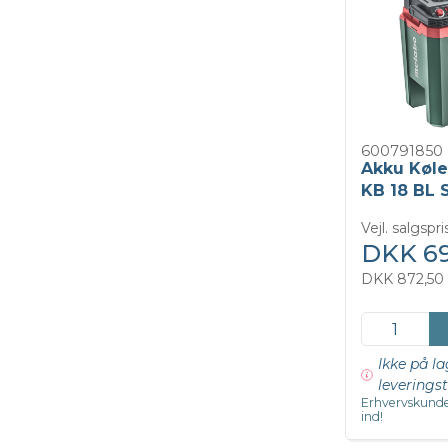
600791850
Akku Køle
KB 18 BL 
Vejl. salgspr
DKK 69
DKK 872,50 
Ikke på la
leveringst
Erhvervskunde
ind!