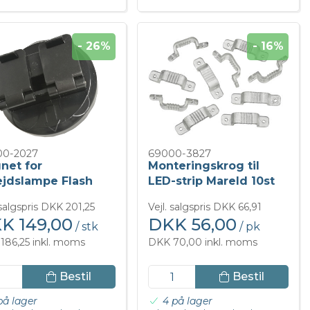
- 26%
- 16%
00-2027
69000-3827
net for
Monteringskrog til
ejdslampe Flash
LED-strip Mareld 10st
eld
 salgspris DKK 201,25
Vejl. salgspris DKK 66,91
K 149,00
DKK 56,00
/ stk
/ pk
186,25 inkl. moms
DKK 70,00 inkl. moms
Bestil
Bestil
på lager
4 på lager