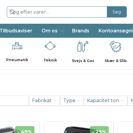
Søg
Tilbudsaviser
Om os
Brands
Kontoansøgn
Pneumatik
Teknik
Svejs & Gas
Skær & Slib
Fabrikat
Type
Kapacitet ton
- 49%
- 29%