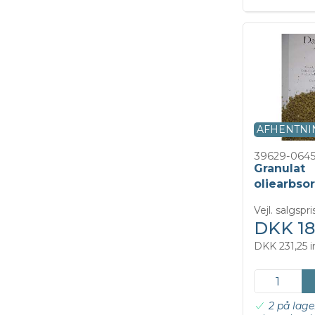
AFHENTNI
39629-064
Granulat
oliearbso
Vejl. salgsp
DKK 18
DKK 231,25 
2 på lage