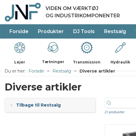
VIDEN OM VÆRKTØJ
OG INDUSTRIKOMPONENTER
Forside
Produkter
DJ Tools
Restsalg
Tætninger
Lejer
Transmission
Hydraulik
Du er her:
Forside
Restsalg
Diverse artikler
Diverse artikler
Tilbage til Restsalg
21 produkter