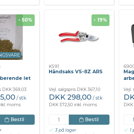
- 50%
- 19%
NGSVARE
5
KS91
690
Håndsaks VS-8Z ARS
Mag
rberende let
arb
Mar
ris DKK 369,03
Vejl. salgspris DKK 367,10
Vejl.
5,00
DKK 298,00
DK
/ stk
/ stk
inkl. moms
DKK 372,50 inkl. moms
DKK 
Bestil
Bestil
r
3 på lager
1 