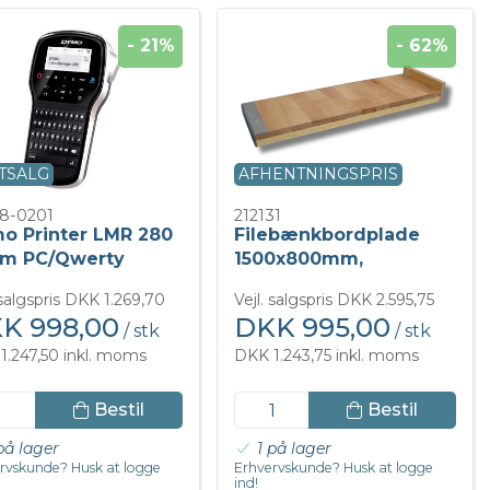
- 21%
- 62%
TSALG
AFHENTNINGSPRIS
8-0201
212131
o Printer LMR 280
Filebænkbordplade
m PC/Qwerty
1500x800mm,
bøgeparket
 salgspris DKK 1.269,70
Vejl. salgspris DKK 2.595,75
K 998,00
DKK 995,00
/ stk
/ stk
1.247,50 inkl. moms
DKK 1.243,75 inkl. moms
Bestil
Bestil
på lager
1 på lager
rvskunde? Husk at logge
Erhvervskunde? Husk at logge
ind!