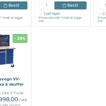
Bestil
Bestil
r
2 på lager
2 
? Husk at logge
Erhvervskunde? Husk at logge
Erhve
ind!
ind!
- 28%
svogn VV-
ka 6 skuffer
is DKK 9.714,96
998,00
/ stk
0 inkl. moms