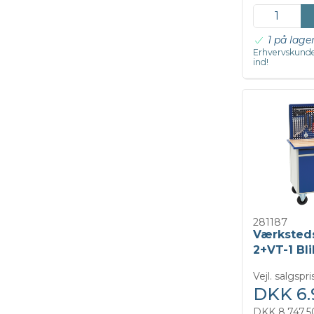
1 på lage
Erhvervskunde
ind!
281187
Værksted
2+VT-1 Bli
Vejl. salgspr
DKK 6.
DKK 8.747,5