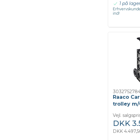
1 på lage
Erhvervskunde
ind!
303275278
Raaco Ca
trolley m
Mix
Vejl. salgspr
DKK 3.
DKK 4.497,5