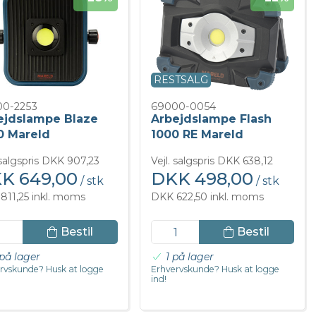
RESTSALG
0-2253
69000-0054
ejdslampe Blaze
Arbejdslampe Flash
0 Mareld
1000 RE Mareld
 salgspris DKK 907,23
Vejl. salgspris DKK 638,12
K 649,00
DKK 498,00
/ stk
/ stk
811,25 inkl. moms
DKK 622,50 inkl. moms
Bestil
Bestil
på lager
1 på lager
rvskunde? Husk at logge
Erhvervskunde? Husk at logge
ind!