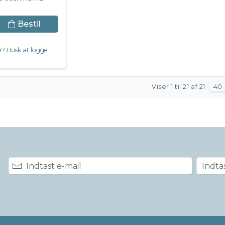
Bestil
r
? Husk at logge
Viser 1 til 21 af 21
40