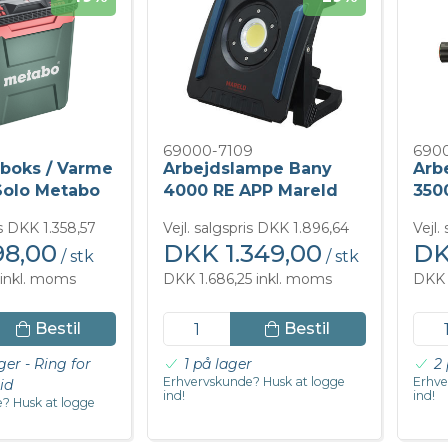
69000-7109
6900
boks / Varme
Arbejdslampe Bany
Arb
Solo Metabo
4000 RE APP Mareld
350
is DKK 1.358,57
Vejl. salgspris DKK 1.896,64
Vejl.
8,00
DKK 1.349,00
DK
/ stk
/ stk
inkl. moms
DKK 1.686,25 inkl. moms
DKK 
Bestil
Bestil
ger - Ring for
1 på lager
2 
Erhvervskunde? Husk at logge
Erhve
id
ind!
ind!
? Husk at logge