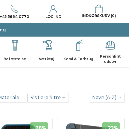
INDKØBSKURV (0)
+45 5664 0770
LOG IND
ing
Personligt
Befæstelse
Værktøj
Kemi & Forbrug
udstyr
Materiale
Vis flere filtre
Navn (A-Z)
- 28%
- 22%