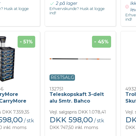
r
2 på lager
Ik
? Husk at logge
Erhvervskunde? Husk at logge
le
ind!
Erhve
ind!
- 51%
- 45%
RESTSALG
46
132751
493
rryMore
Teleskopskaft 3-delt
Trol
/CarryMore
alu 5mtr. Bahco
Sku
is DKK 7.359,35
Vejl. salgspris DKK 1.078,41
Vejl.
598,00
DKK 598,00
DK
/ stk
/ stk
0 inkl. moms
DKK 747,50 inkl. moms
DKK 