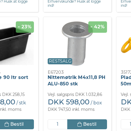
? Husk at logge
Erhvervskunde? Husk at logge
Erhve
ind!
ind!
- 23%
- 42%
RESTSALG
6
E67203
3517
 90 ltr sort
Nittemøtrik M4x11,8 PH
Pla
ALU-850 stk
50
is DKK 258,15
Vejl. salgspris DKK 1.032,86
Vejl.
8,00
DKK 598,00
DK
/ stk
/ box
inkl. moms
DKK 747,50 inkl. moms
DKK 
Bestil
Bestil