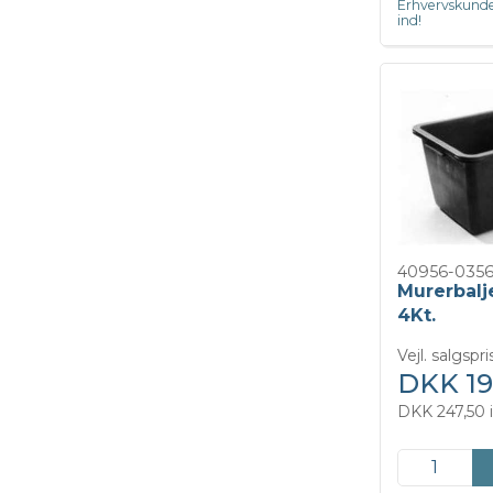
Erhvervskunde
ind!
40956-035
Murerbalje
4Kt.
Vejl. salgspr
DKK 19
DKK 247,50 