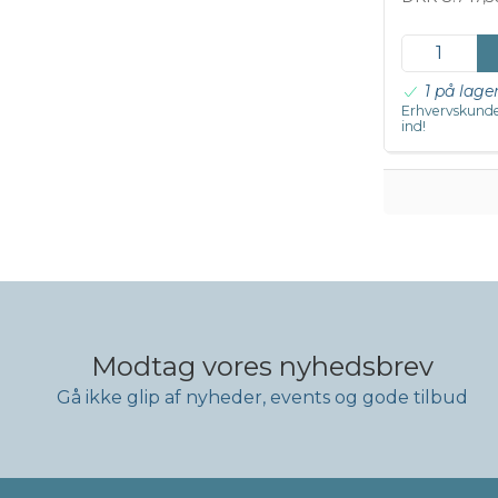
1 på lage
Erhvervskunde
ind!
Modtag vores nyhedsbrev
Gå ikke glip af nyheder, events og gode tilbud