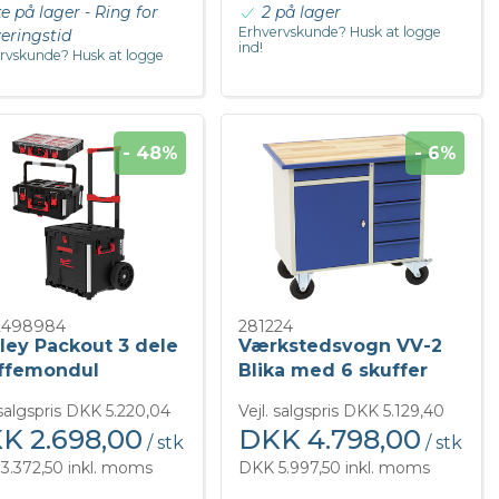
ke på lager - Ring for
2 på lager
Erhvervskunde? Husk at logge
veringstid
ind!
rvskunde? Husk at logge
- 48%
- 6%
2498984
281224
ley Packout 3 dele
Værkstedsvogn VV-2
ffemondul
Blika med 6 skuffer
 salgspris DKK 5.220,04
Vejl. salgspris DKK 5.129,40
K 2.698,00
DKK 4.798,00
/ stk
/ stk
3.372,50 inkl. moms
DKK 5.997,50 inkl. moms