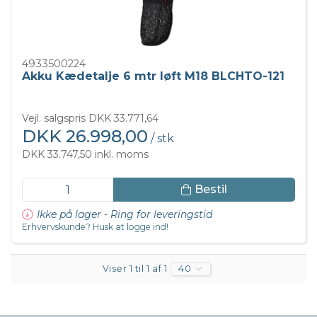
4933500224
Akku Kædetalje 6 mtr løft M18 BLCHTO-121
Vejl. salgspris DKK 33.771,64
DKK 26.998,00
/ stk
DKK 33.747,50 inkl. moms
Bestil
Ikke på lager - Ring for leveringstid
Erhvervskunde? Husk at logge ind!
Viser 1 til 1 af 1
40