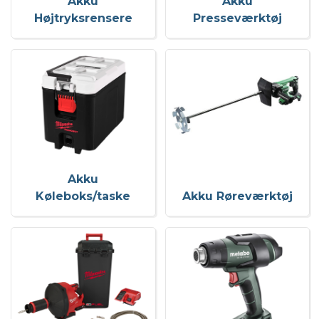
Akku
Akku
Højtryksrensere
Presseværktøj
Akku
Køleboks/taske
Akku Røreværktøj