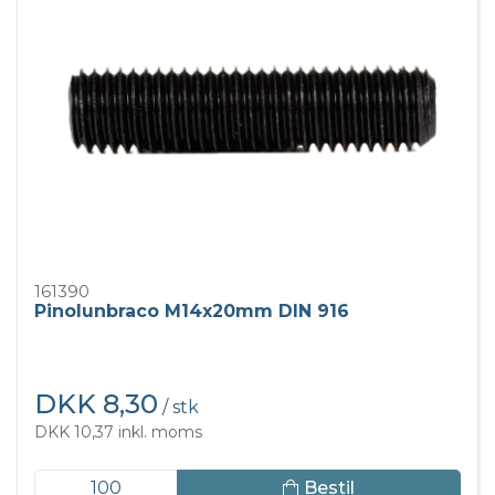
161390
Pinolunbraco M14x20mm DIN 916
DKK 8,30
/ stk
DKK 10,37 inkl. moms
Bestil