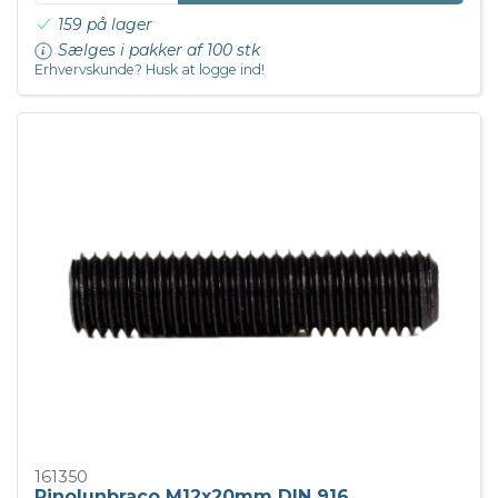
159 på lager
Sælges i pakker af 100 stk
Erhvervskunde? Husk at logge ind!
161350
Pinolunbraco M12x20mm DIN 916