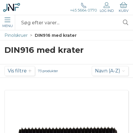
+45 5664 0770
LOG IND
KURV
MENU
Pinolskruer
DIN916 med krater
DIN916 med krater
Vis filtre
Navn (A-Z)
73 produkter