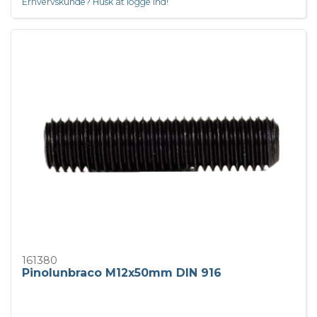
Erhvervskunde? Husk at logge ind!
161380
Pinolunbraco M12x50mm DIN 916