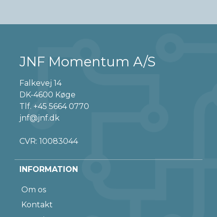
JNF Momentum A/S
Falkevej 14
DK-4600 Køge
Tlf.
+45 5664 0770
jnf@jnf.dk
CVR: 10083044
INFORMATION
Om os
Kontakt