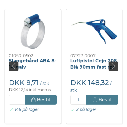
01050-0502
07727-0007
Slangebånd ABA 8-
Luftpistol Cejn 208
14 galv
Blå 90mm fast rør
DKK 9,71
DKK 148,32
/ stk
/
DKK 12,14 inkl. moms
stk
DKK 185,40 inkl. moms
Bestil
Bestil
148 på lager
2 på lager