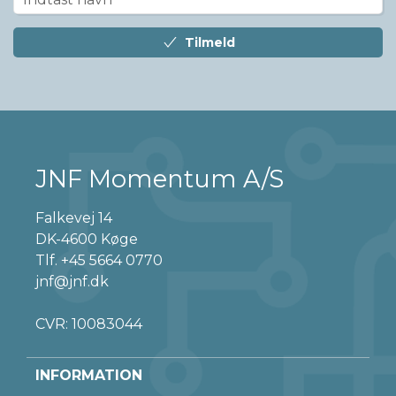
Tilmeld
JNF Momentum A/S
Falkevej 14
DK-4600 Køge
Tlf.
+45 5664 0770
jnf@jnf.dk
CVR: 10083044
INFORMATION