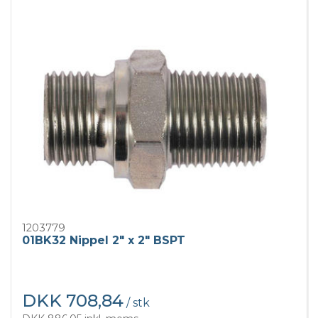
1203779
01BK32 Nippel 2" x 2" BSPT
DKK 708,84
/ stk