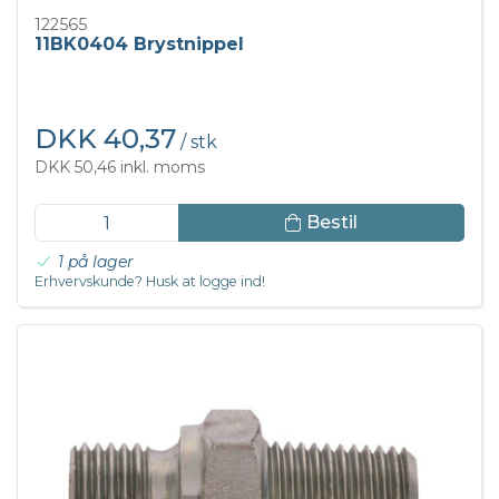
122565
11BK0404 Brystnippel
DKK 40,37
/ stk
DKK 50,46 inkl. moms
Bestil
1 på lager
Erhvervskunde? Husk at logge ind!