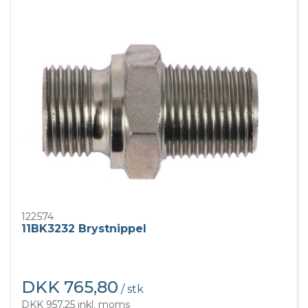
122574
11BK3232 Brystnippel
DKK 765,80
/ stk
DKK 957,25 inkl. moms