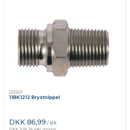
122557
11BK1212 Brystnippel
DKK 86,99
/ stk
DKK 108,74 inkl. moms