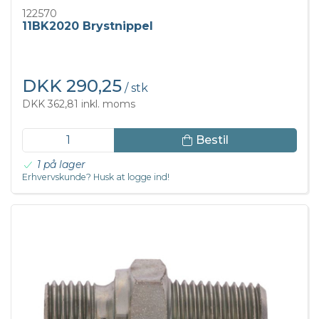
122570
11BK2020 Brystnippel
DKK 290,25
/ stk
DKK 362,81 inkl. moms
Bestil
1 på lager
Erhvervskunde? Husk at logge ind!