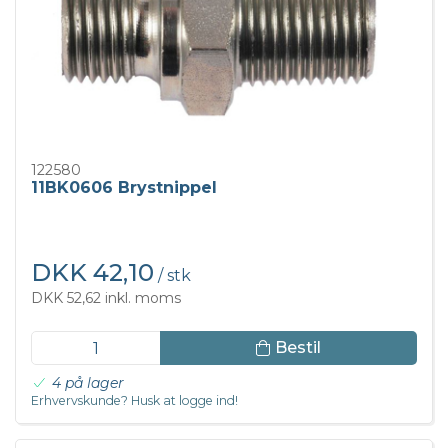
122580
11BK0606 Brystnippel
DKK 42,10
/ stk
DKK 52,62 inkl. moms
Bestil
4 på lager
Erhvervskunde? Husk at logge ind!