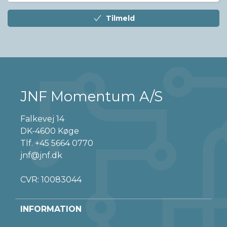
Tilmeld
JNF Momentum A/S
Falkevej 14
DK-4600 Køge
Tlf.
+45 5664 0770
jnf@jnf.dk
CVR: 10083044
INFORMATION