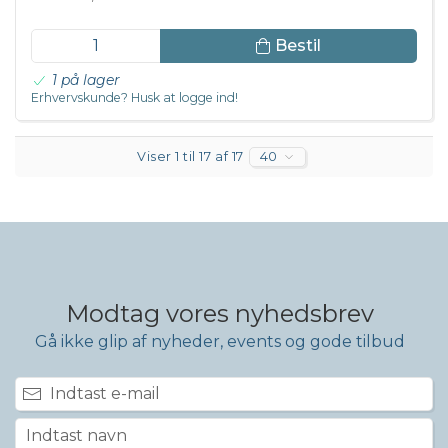
Bestil
1 på lager
Erhvervskunde? Husk at logge ind!
Viser 1 til 17 af 17
40
Modtag vores nyhedsbrev
Gå ikke glip af nyheder, events og gode tilbud