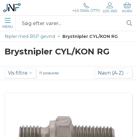
+45 5664 0770
LOG IND
KURV
MENU
Nipler med BSP gevind
Brystnipler CYL/KON RG
Brystnipler CYL/KON RG
Vis filtre
Navn (A-Z)
17 produkter