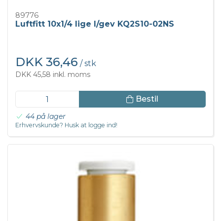
89776
Luftfitt 10x1/4 lige I/gev KQ2S10-02NS
DKK 36,46
/ stk
DKK 45,58 inkl. moms
Bestil
44 på lager
Erhvervskunde? Husk at logge ind!