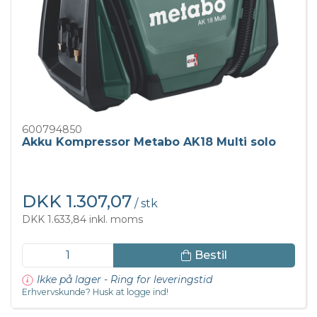
600794850
Akku Kompressor Metabo AK18 Multi solo
DKK 1.307,07
/ stk
DKK 1.633,84 inkl. moms
Bestil
Ikke på lager - Ring for leveringstid
Erhvervskunde? Husk at logge ind!