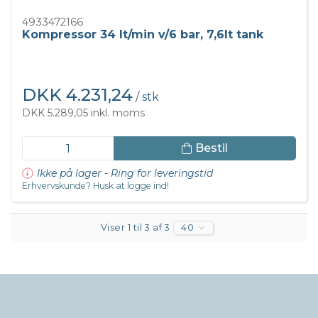
4933472166
Kompressor 34 lt/min v/6 bar, 7,6lt tank
DKK 4.231,24
/ stk
DKK 5.289,05 inkl. moms
Bestil
Ikke på lager - Ring for leveringstid
Erhvervskunde? Husk at logge ind!
Viser 1 til 3 af 3
40