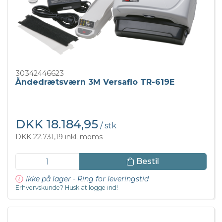
30342446623
Åndedrætsværn 3M Versaflo TR-619E
DKK 18.184,95
/ stk
DKK 22.731,19 inkl. moms
Bestil
Ikke på lager - Ring for leveringstid
Erhvervskunde? Husk at logge ind!