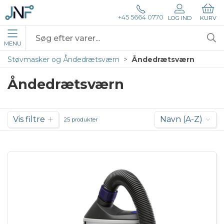
+45 5664 0770
LOG IND
KURV
MENU
Støvmasker og Åndedrætsværn
Åndedrætsværn
Åndedrætsværn
Vis filtre
Navn (A-Z)
25 produkter