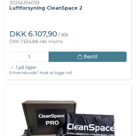
30246354059
Luftforsyning CleanSpace 2
DKK 6.107,90
/ stk
DKK 7.634,88 inkl. moms
Bestil
1 på lager
Erhvervskunde? Husk at logge ind!