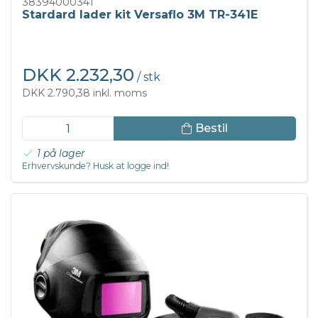
38394000341
Stardard lader kit Versaflo 3M TR-341E
DKK 2.232,30
/ stk
DKK 2.790,38 inkl. moms
Bestil
1 på lager
Erhvervskunde? Husk at logge ind!