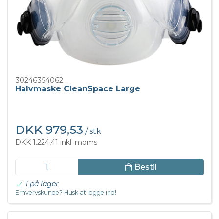
30246354062
Halvmaske CleanSpace Large
DKK 979,53
/ stk
DKK 1.224,41 inkl. moms
Bestil
1 på lager
Erhvervskunde? Husk at logge ind!