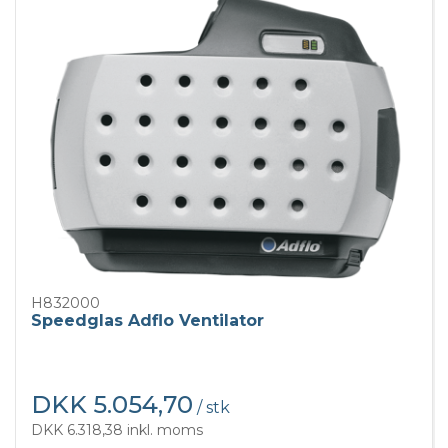
H832000
Speedglas Adflo Ventilator
DKK 5.054,70
/ stk
DKK 6.318,38 inkl. moms