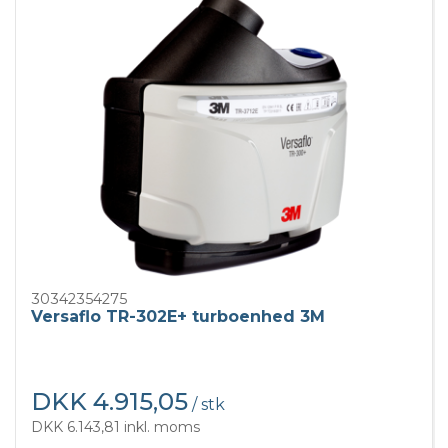
30342354275
Versaflo TR-302E+ turboenhed 3M
DKK 4.915,05
/ stk
DKK 6.143,81 inkl. moms