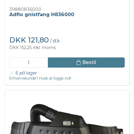
39880836000
Adflo gnistfang H836000
DKK 121,80
/ stk
DKK 152,25 inkl. moms
Bestil
6 på lager
Erhvervskunde? Husk at logge ind!